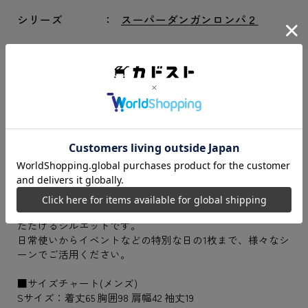
シリーズ
スーパーダンガンロンパ２
『ニューダンガンロンパＶ３ みんなのコロシアイ
新学期』より、Tシャツの登場です。
『ニューダンガンロンパＶ３ みんなのコロシアイ新学期』
より、Tシャツの登場です。
最原終一を「反論」の台詞と合わせてフレーミングしたデ
ザインに仕上げました。
スタンダードなスタイリングで、シーンを選ばずお使いい
ただけるシルエットです。
日常使いからイベントなどの特別な日の1枚まで、様々なシ
ーンでご活用ください。
■サイズチャート(メンズ)
Sサイズ：着丈65 胸囲98 肩幅42 袖丈19