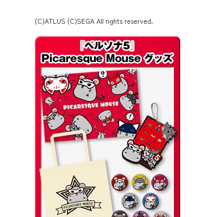
(C)ATLUS (C)SEGA All rights reserved.