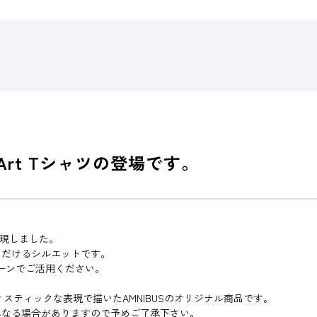
Art Tシャツの登場です。
表現しました。
ただけるシルエットです。
ーンでご活用ください。
ィスティックな表現で描いたAMNIBUSのオリジナル商品です。
異なる場合がありますので予めご了承下さい。