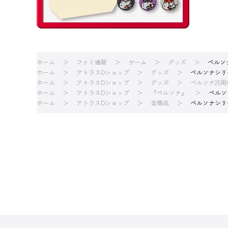
ホーム
ファミ通販
ゲーム
グッズ
ペルソナ
ホーム
アトラスDショップ
グッズ
ペルソナシリーズ
ホーム
アトラスDショップ
グッズ
ペルソナ25周
ホーム
アトラスDショップ
『ペルソナ』
ペルソナ
ホーム
アトラスDショップ
全商品
ペルソナシリーズ