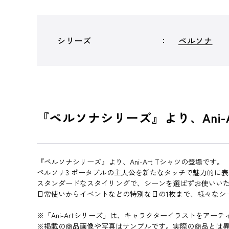
シリーズ
ペルソナ
『ペルソナシリーズ』より、Ani-
『ペルソナシリーズ』より、Ani-Art Tシャツの登場です。
ペルソナ3 ポータブルの主人公を新たなタッチで魅力的に
スタンダードなスタイリングで、シーンを選ばずお使いい
日常使いからイベントなどの特別な日の1枚まで、様々なシ
※「Ani-Artシリーズ」は、キャラクターイラストをアーテ
※掲載の商品画像や写真はサンプルです。実際の商品とは