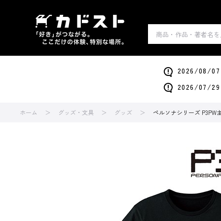
2026/0
2026/0
ホーム
グッズ・文具
グッズ
ペルソナシリーズ P3PW主人