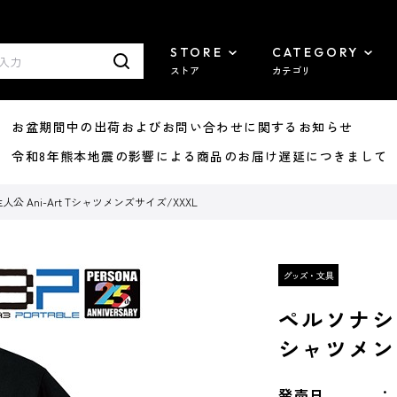
STORE
CATEGORY
ストア
カテゴリ
8/07 お盆期間中の出荷およびお問い合わせに関するお知らせ
7/29 令和8年熊本地震の影響による商品のお届け遅延につきまして
公 Ani-Art Tシャツメンズサイズ/XXXL
ペルソナシリ
シャツメン
発売日