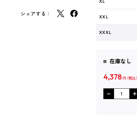
XL
シェアする：
XXL
XXXL
在庫なし
4,378
円