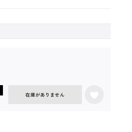
在庫がありません