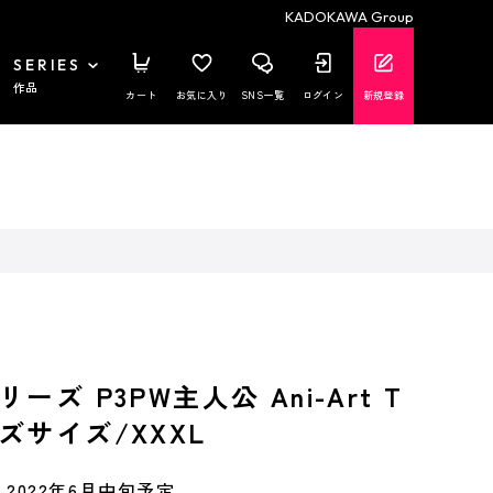
KADOKAWA Group
SERIES
作品
カート
お気に入り
SNS一覧
ログイン
新規登録
ーズ P3PW主人公 Ani-Art T
ズサイズ/XXXL
2022年6月中旬予定