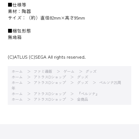
■仕様等
素材：陶器
サイズ：（約）直径82mm×高さ95mm
■梱包形態
無地箱
(C)ATLUS (C)SEGA All rights reserved.
ホーム
ファミ通販
ゲーム
グッズ
ホーム
アトラスDショップ
グッズ
ホーム
アトラスDショップ
グッズ
ペルソナ25周
年
ホーム
アトラスDショップ
『ペルソナ』
ホーム
アトラスDショップ
全商品