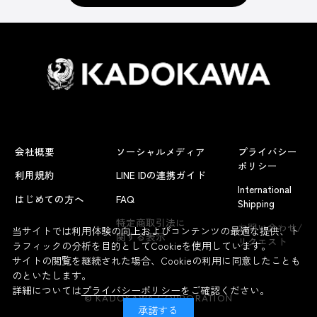
会社概要
ソーシャルメディア
プライバシー
ポリシー
利用規約
LINE IDの連携ガイド
International
はじめての方へ
FAQ
Shipping
よくあるお問い合わせ
特定商取引法に
お問い合わせ/
当サイトでは利用体験の向上およびコンテンツの最適な提供、ト
関する表示
リクエスト
ラフィックの分析を目的としてCookieを使用しています。
サイトの閲覧を継続された場合、Cookieの利用に同意したことも
のといたします。
詳細については
プライバシーポリシー
をご確認ください。
© KADOKAWA CORPORATION
承諾する