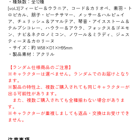
・種類数：全12種
[vol.3]フィービー＆ウラニア、コード＆カリオペ、素羽・ト
ロピカル、朋子・ピーチサマー、メッサー＆ハルピュイ
ア、チェリッシュ＆アマルテア、琴音・アイスストーム＆
テルプシコレー、ハウラー＆アウラ、フォックス＆ゴエモ
ン、ナビ＆ネクロノミコン、ノワール＆ミラディ、ジュス
ティーヌ＆カロリーヌ
・サイズ：約 W58×D1×H95mm
・製品素材：アクリル
【ランダム仕様商品のご注意】
※キャラクターは選べません。ランダムでのお届けとなり
ます。
※製品の特性上、複数ご購入されても同じキャラクターが
出る可能性があります。
また、複数ご購入されても全種揃わない場合がありま
す。
※キャラクターが重複しましても返品・交換はお受けでき
ません。
注意事項