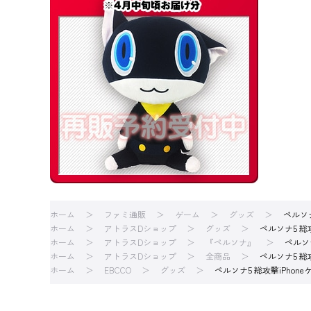
ホーム
ファミ通販
ゲーム
グッズ
ペルソナ5
ホーム
アトラスDショップ
グッズ
ペルソナ5 総攻撃
ホーム
アトラスDショップ
『ペルソナ』
ペルソナ
ホーム
アトラスDショップ
全商品
ペルソナ5 総攻撃
ホーム
EBCCO
グッズ
ペルソナ5 総攻撃iPhoneケー