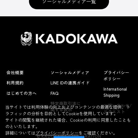
ソーシャルメディア一覧
会社概要
ソーシャルメディア
プライバシー
ポリシー
利用規約
LINE IDの連携ガイド
International
はじめての方へ
FAQ
Shipping
よくあるお問い合わせ
特定商取引法に
お問い合わせ/
当サイトでは利用体験の向上およびコンテンツの最適な提供、ト
関する表示
リクエスト
ラフィックの分析を目的としてCookieを使用しています。
サイトの閲覧を継続された場合、Cookieの利用に同意したことも
のといたします。
詳細については
プライバシーポリシー
をご確認ください。
© KADOKAWA CORPORATION