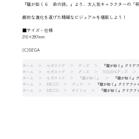
『龍が如く６ 命の詩。』より、大人気キャラクターの「
劇的な進化を遂げた精細なビジュアルを堪能しよう！
■サイズ・仕様
210×297mm
(C)SEGA
ホーム
セガストア
グッズ
『龍が如く』クリアフ
ホーム
セガストア
グッズ
TGS2016グッズ
ホーム
セガストア
『龍が如く』
『龍が如く』ク
ホーム
EBCCO
グッズ
『龍が如く』クリアファイ
ホーム
EBCCO
タイトル
『龍が如く』クリアファ