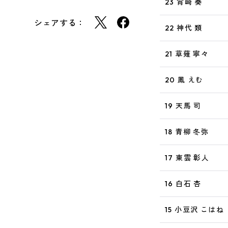
23 宵崎 奏
シェアする：
22 神代 類
21 草薙 寧々
20 鳳 えむ
19 天馬 司
18 青柳 冬弥
17 東雲 彰人
16 白石 杏
15 小豆沢 こはね