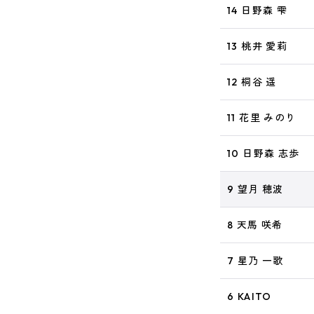
14 日野森 雫
13 桃井 愛莉
12 桐谷 遥
11 花里 みのり
10 日野森 志歩
9 望月 穂波
8 天馬 咲希
7 星乃 一歌
6 KAITO