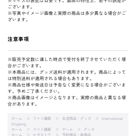
※サイズの表記は目安です。製品の特性上、若干の誤差が
ございます。
※写真やイメージ画像と実際の商品は多少異なる場合がご
ざいます。
注意事項
※販売予定数に達した時点で受付を終了させていただく場
合がございます。
※本商品には、グッズ送料が適用されます。商品によって
は特別送料が適用される場合もあります。
※商品仕様や発送日は予告なく変更になる場合がございま
す。予めご了承ください。
※商品画像はイメージとなります。実際の商品と異なる場
合があります。
ホーム
ファミ通販
生活用品・グッズ
International
Shipping
ホーム
ファミ通販
ゲーム
グッズ
ホーム
セガストア
予約商品・新商品