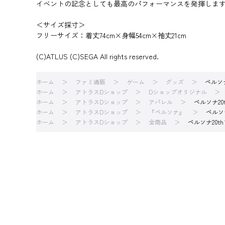
イベントの記念としても最高のパフォーマンスを発揮しま
＜サイズ採寸＞
フリーサイズ：着丈74cm×身幅54cm×袖丈21cm
(C)ATLUS (C)SEGA All rights reserved.
ホーム
ファミ通販
ゲーム
グッズ
ペルソナ
ホーム
アトラスDショップ
Dショップオリジナル
ホーム
アトラスDショップ
アパレル
ペルソナ20t
ホーム
アトラスDショップ
『ペルソナ』
ペルソナ
ホーム
アトラスDショップ
全商品
ペルソナ20th