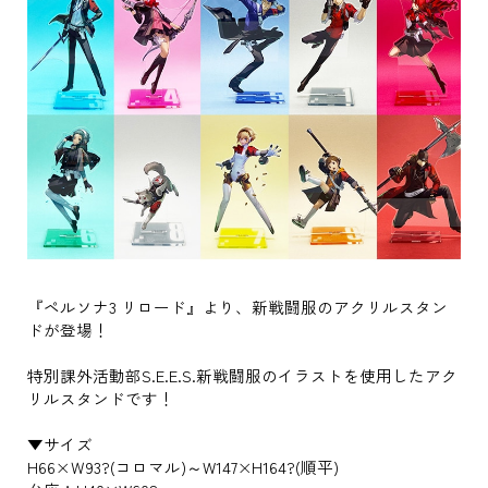
『ペルソナ3 リロード』より、新戦闘服のアクリルスタン
ドが登場！
特別課外活動部S.E.E.S.新戦闘服のイラストを使用したアク
リルスタンドです！
▼サイズ
H66×Ｗ93?(コロマル)～W147×H164?(順平)