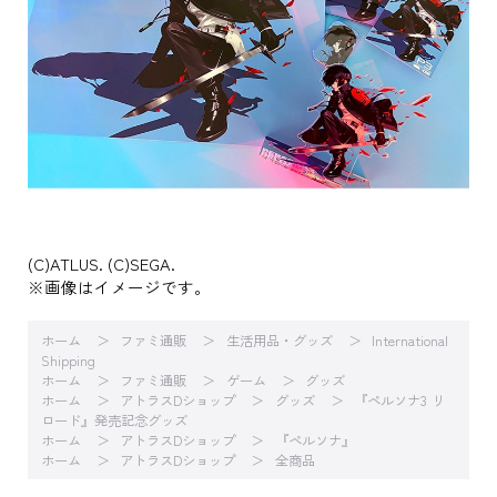
(C)ATLUS. (C)SEGA.
※画像はイメージです。
ホーム
ファミ通販
生活用品・グッズ
International
Shipping
ホーム
ファミ通販
ゲーム
グッズ
ホーム
アトラスDショップ
グッズ
『ペルソナ3 リ
ロード』発売記念グッズ
ホーム
アトラスDショップ
『ペルソナ』
ホーム
アトラスDショップ
全商品