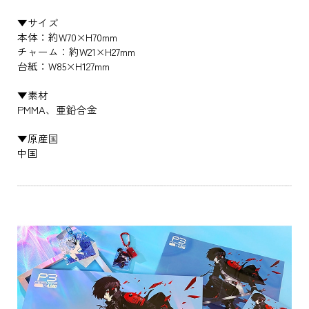
▼サイズ
本体：約W70×H70mm
チャーム：約W21×H27mm
台紙：W85×H127mm
▼素材
PMMA、亜鉛合金
▼原産国
中国