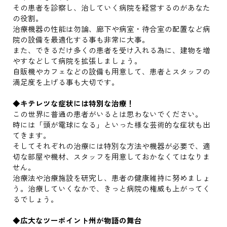
その患者を診察し、治していく病院を経営するのがあなた
の役割。
治療機器の性能は勿論、廊下や病室・待合室の配置など病
院の設備を最適化する事も非常に大事。
また、できるだけ多くの患者を受け入れる為に、建物を増
やすなどして病院を拡張しましょう。
自販機やカフェなどの設備も用意して、患者とスタッフの
満足度を上げる事も大切です。
◆キテレツな症状には特別な治療！
この世界に普通の患者がいるとは思わないでください。
時には「頭が電球になる」といった様な芸術的な症状も出
てきます。
そしてそれぞれの治療には特別な方法や機器が必要で、適
切な部屋や機材、スタッフを用意しておかなくてはなりま
せん。
治療法や治療施設を研究し、患者の健康維持に努めましょ
う。治療していくなかで、きっと病院の権威も上がってく
るでしょう。
◆広大なツーポイント州が物語の舞台