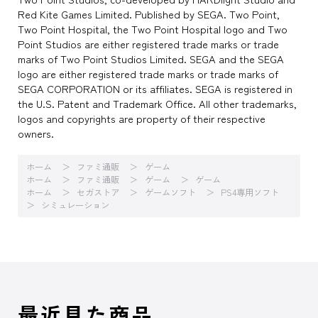
Red Kite Games Limited. Published by SEGA. Two Point,
Two Point Hospital, the Two Point Hospital logo and Two
Point Studios are either registered trade marks or trade
marks of Two Point Studios Limited. SEGA and the SEGA
logo are either registered trade marks or trade marks of
SEGA CORPORATION or its affiliates. SEGA is registered in
the U.S. Patent and Trademark Office. All other trademarks,
logos and copyrights are property of their respective
owners.
ホーム
ファミ通販
ゲーム
ホーム
ファミ通販
ゲーム
ゲーム
ホーム
セガストア
ゲームソフト
PS4専用ソフト
シミュレーション
最近見た商品