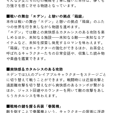
そんな少女たちの心の機微を丁寧に描いた本作は、儚くも
力強さを感じさせる物語となっています。
■戦いの舞台「エデン」と憩いの拠点「箱庭」
本作は戦いの舞台「エデン」と憩いの拠点「箱庭」のふた
つの世界を行き来しながら物語を進めます。
「エデン」では敵との爽快感＆カタルシスのある攻防を楽
しめるほか、未知なる施設——未知なる敵——未知なるア
イテムなど、未知を探索し発見するロマンを味わえます。
「箱庭」ではキャラクターの強化ができるほか、お茶会と
呼ばれるキャラクターたちの日常会話や、収集した読み物
や楽曲を鑑賞できます。
■爽快感＆カタルシスのある攻防
エデンでは3人のプレイアブルキャラクターをステージごと
に切り替えて戦うことができます。戦闘時には近接攻撃と
遠距離攻撃を切り替えながら爽快感のあるコンボが繋がる
ほか、ジャスト回避やカウンターを用いて敵の攻撃をあし
らうカタルシスを味わえます。
■戦略の鍵を握る兵装「眷属機」
敵を倒すことで眷属機という、キャラクターの背面に浮遊