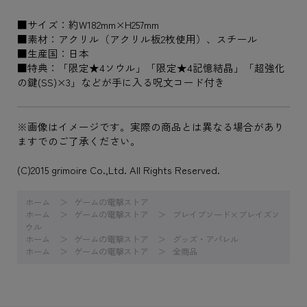
■サイズ：約W182mm×H257mm
■素材：アクリル（アクリル板2枚使用）、スチール
■生産国：日本
■特典：「限定★4ソウル」「限定★4記憶結晶」「超強化
の鍵(SS)×3」などが手に入る呪文コード付き
※画像はイメージです。実際の商品とは異なる場合があり
ますでのご了承ください。
(C)2015 grimoire Co.,Ltd. All Rights Reserved.
ホーム
ゲームの電撃ストア
ホーム
ゲームの電撃ストア
ブレイブソード×ブレイズソ
ウル
ホーム
ゲームの電撃ストア
グッズ・アパレル
ホーム
ゲームの電撃ストア
全商品