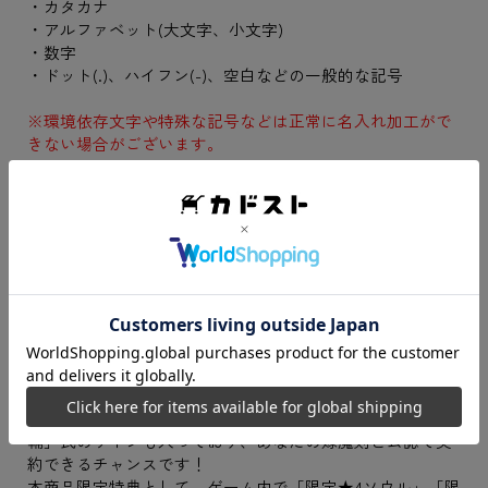
・カタカナ
・アルファベット(大文字、小文字)
・数字
・ドット(.)、ハイフン(-)、空白などの一般的な記号
※環境依存文字や特殊な記号などは正常に名入れ加工がで
きない場合がございます。
スマホ向けRPG『ブレイブソード×ブレイズソウル』の魔
王戦争編完結を祝い、メモリアルプレートをご用意！
こちらは魔王戦争編の完結を記念して描かれたキービジュ
アルを表面に使用し、そして裏面はなんとあの魔剣契約書
となっている、マスターなら必ず手に入れたいまさに完結
記念にふさわしいメモリアルプレートとなっています。
裏面の魔剣契約書に描かれる魔剣は、2024年4月7日までに
登場した全ての魔剣の中から選ぶことが可能。さらに選ん
だ魔剣名と共にあなたのマスター名が刻印される、まさに
「魔剣契約書」となっています。魔剣機関局長「神谷友
輔」氏のサインも入っており、あなたの嫁魔剣と公認で契
約できるチャンスです！
本商品限定特典として、ゲーム内で「限定★4ソウル」「限