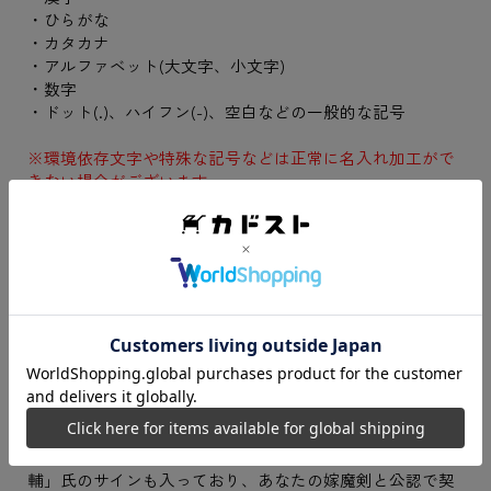
・ひらがな
・カタカナ
・アルファベット(大文字、小文字)
・数字
・ドット(.)、ハイフン(-)、空白などの一般的な記号
※環境依存文字や特殊な記号などは正常に名入れ加工がで
きない場合がございます。
スマホ向けRPG『ブレイブソード×ブレイズソウル』の魔
王戦争編完結を祝い、メモリアルプレートをご用意！
こちらは魔王戦争編の完結を記念して描かれたキービジュ
アルを表面に使用し、そして裏面はなんとあの魔剣契約書
となっている、マスターなら必ず手に入れたいまさに完結
記念にふさわしいメモリアルプレートとなっています。
裏面の魔剣契約書に描かれる魔剣は、2024年4月7日までに
登場した全ての魔剣の中から選ぶことが可能。さらに選ん
だ魔剣名と共にあなたのマスター名が刻印される、まさに
「魔剣契約書」となっています。魔剣機関局長「神谷友
輔」氏のサインも入っており、あなたの嫁魔剣と公認で契