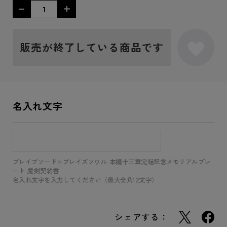
販売が終了している商品です
名入れ文字
ブレイブソード×ブレイズソウル 本編十三章完結記念メモリアルプレ
ート 魔剣契約書
名入れ文字を入力してください（最大全角12文字）
シェアする：