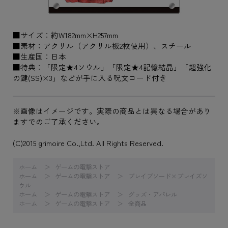
■サイズ：約W182mm×H257mm
■素材：アクリル（アクリル板2枚使用）、スチール
■生産国：日本
■特典：「限定★4ソウル」「限定★4記憶結晶」「超強化
の鍵(SS)×3」などが手に入る呪文コード付き
※画像はイメージです。実際の商品とは異なる場合があり
ますでのご了承ください。
(C)2015 grimoire Co.,Ltd. All Rights Reserved.
ホーム
ゲームの電撃ストア
ホーム
ゲームの電撃ストア
ブレイブソード×ブレイズソ
ウル
ホーム
ゲームの電撃ストア
グッズ・アパレル
ホーム
ゲームの電撃ストア
全商品