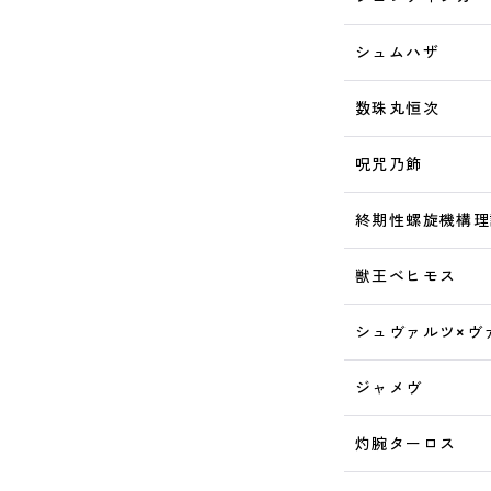
シュムハザ
数珠丸恒次
呪咒乃飾
終期性螺旋機構理
獣王ベヒモス
シュヴァルツ×ヴ
ジャメヴ
灼腕ターロス