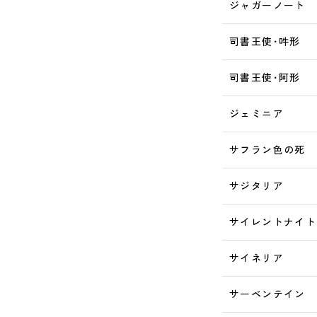
ジャガーノート
司書王使･吽形
司書王使･阿形
ジェミニア
サフラン色の死
サジタリア
サイレントナイト
サイネリア
サーペンテイン