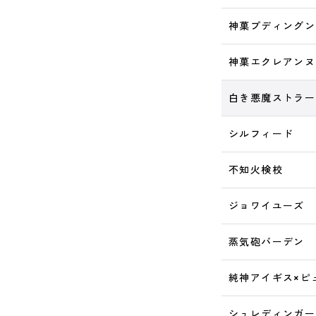
神菓プディングン
神菓エクレアンヌ
白き悪魔ストラー
シルフィード
不知火検校
ジョワイユーズ
蒸気砲バーデン
純神アイギス×ピ
シュレディンガー