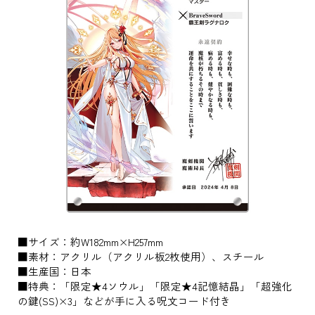
■サイズ：約W182mm×H257mm
■素材：アクリル（アクリル板2枚使用）、スチール
■生産国：日本
■特典：「限定★4ソウル」「限定★4記憶結晶」「超強化
の鍵(SS)×3」などが手に入る呪文コード付き