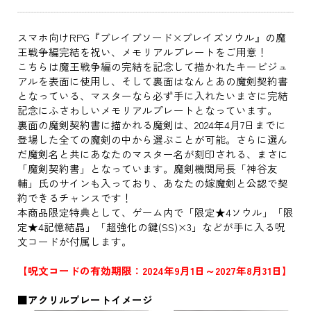
スマホ向けRPG『ブレイブソード×ブレイズソウル』の魔
王戦争編完結を祝い、メモリアルプレートをご用意！
こちらは魔王戦争編の完結を記念して描かれたキービジュ
アルを表面に使用し、そして裏面はなんとあの魔剣契約書
となっている、マスターなら必ず手に入れたいまさに完結
記念にふさわしいメモリアルプレートとなっています。
裏面の魔剣契約書に描かれる魔剣は、2024年4月7日までに
登場した全ての魔剣の中から選ぶことが可能。さらに選ん
だ魔剣名と共にあなたのマスター名が刻印される、まさに
「魔剣契約書」となっています。魔剣機関局長「神谷友
輔」氏のサインも入っており、あなたの嫁魔剣と公認で契
約できるチャンスです！
本商品限定特典として、ゲーム内で「限定★4ソウル」「限
定★4記憶結晶」「超強化の鍵(SS)×3」などが手に入る呪
文コードが付属します。
【呪文コードの有効期限：2024年9月1日～2027年8月31日】
■アクリルプレートイメージ