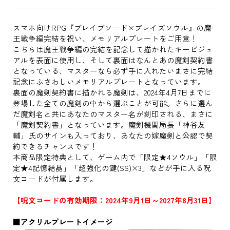
スマホ向けRPG『ブレイブソード×ブレイズソウル』の魔
王戦争編完結を祝い、メモリアルプレートをご用意！
こちらは魔王戦争編の完結を記念して描かれたキービジュ
アルを表面に使用し、そして裏面はなんとあの魔剣契約書
となっている、マスターなら必ず手に入れたいまさに完結
記念にふさわしいメモリアルプレートとなっています。
裏面の魔剣契約書に描かれる魔剣は、2024年4月7日までに
登場した全ての魔剣の中から選ぶことが可能。さらに選ん
だ魔剣名と共にあなたのマスター名が刻印される、まさに
「魔剣契約書」となっています。魔剣機関局長「神谷友
輔」氏のサインも入っており、あなたの嫁魔剣と公認で契
約できるチャンスです！
本商品限定特典として、ゲーム内で「限定★4ソウル」「限
定★4記憶結晶」「超強化の鍵(SS)×3」などが手に入る呪
文コードが付属します。
【呪文コードの有効期限：2024年9月1日～2027年8月31日】
■アクリルプレートイメージ