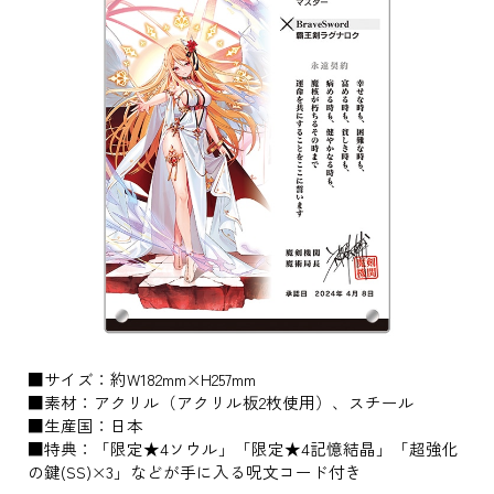
■サイズ：約W182mm×H257mm
■素材：アクリル（アクリル板2枚使用）、スチール
■生産国：日本
■特典：「限定★4ソウル」「限定★4記憶結晶」「超強化
の鍵(SS)×3」などが手に入る呪文コード付き