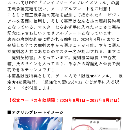
スマホ向けRPG『ブレイブソード×ブレイズソウル』の魔
王戦争編完結を祝い、メモリアルプレートをご用意！
こちらは魔王戦争編の完結を記念して描かれたキービジュ
アルを表面に使用し、そして裏面はなんとあの魔剣契約書
となっている、マスターなら必ず手に入れたいまさに完結
記念にふさわしいメモリアルプレートとなっています。
裏面の魔剣契約書に描かれる魔剣は、2024年4月7日までに
登場した全ての魔剣の中から選ぶことが可能。さらに選ん
だ魔剣名と共にあなたのマスター名が刻印される、まさに
「魔剣契約書」となっています。魔剣機関局長「神谷友
輔」氏のサインも入っており、あなたの嫁魔剣と公認で契
約できるチャンスです！
本商品限定特典として、ゲーム内で「限定★4ソウル」「限
定★4記憶結晶」「超強化の鍵(SS)×3」などが手に入る呪
文コードが付属します。
【呪文コードの有効期限：2024年9月1日～2027年8月31日】
■アクリルプレートイメージ