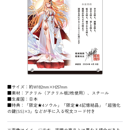
■サイズ：約W182mm×H257mm
■素材：アクリル（アクリル板2枚使用）、スチール
■生産国：日本
■特典：「限定★4ソウル」「限定★4記憶結晶」「超強化
の鍵(SS)×3」などが手に入る呪文コード付き
※画像はイメージです。実際の商品とは異なる場合があり