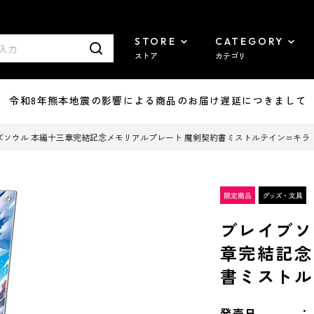
STORE
CATEGORY
ストア
カテゴリ
7/29 令和8年熊本地震の影響による商品のお届け遅延につきまして
ズソウル 本編十三章完結記念メモリアルプレート 魔剣契約書ミストルテイン=キラ
ブレイブソ
章完結記念
書ミストル
発売日