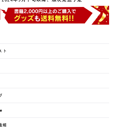
スト
び
e
織姫