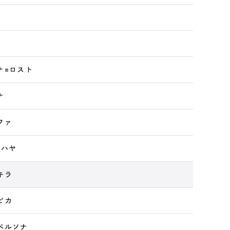
ナ=ロスト
ナ
ファ
ソハヤ
キラ
ピカ
ペルソナ