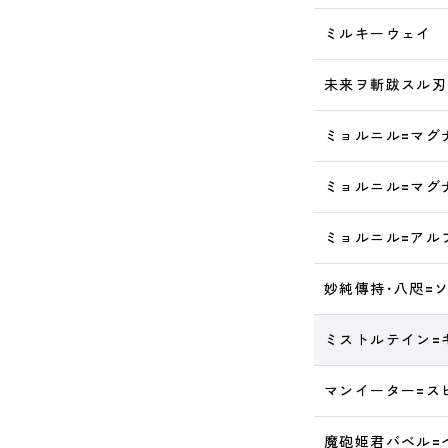
ミルキーウェイ
未来ヲ斬跋スル刃
ミョルニル=マグ
ミョルニル=マグ
ミョルニル=アル
妙純傳持･八咫=
ミストルテイン=
マンイーター=ス
魔砲姫君バベル=