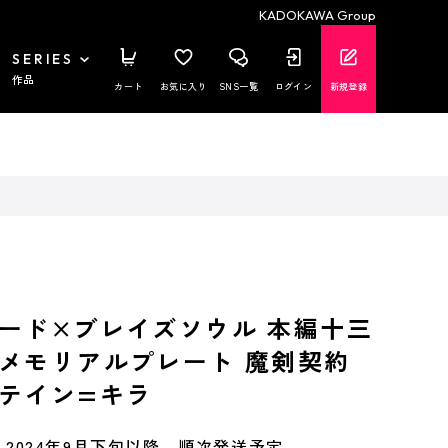
KADOKAWA Group
SERIES
作品
カート
お気に入り
SNS一覧
ログイン
新規登録
ード×ブレイズソウル 本編十三
メモリアルプレート 魔剣契約
テイン=キラ
2024年9月下旬以降、順次発送予定