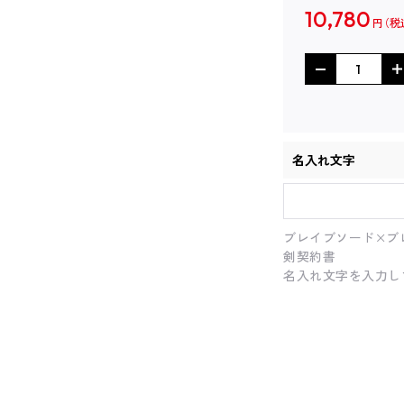
10,780
円
名入れ文字
ブレイブソード×ブ
剣契約書
名入れ文字を入力し