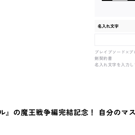
名入れ文字
ブレイブソード×ブ
剣契約書
名入れ文字を入力し
ル』の魔王戦争編完結記念！ 自分のマ