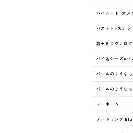
バハムート=オメ
バステト=ステラ
覇王剣ラグナロク
パイ＆シーズ=ハ
バールのようなも
バールのようなも
ノーネーム
ノートゥング:Bla