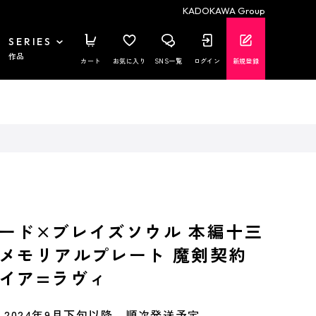
KADOKAWA Group
SERIES
作品
カート
お気に入り
SNS一覧
ログイン
新規登録
ード×ブレイズソウル 本編十三
メモリアルプレート 魔剣契約
イア=ラヴィ
2024年9月下旬以降、順次発送予定