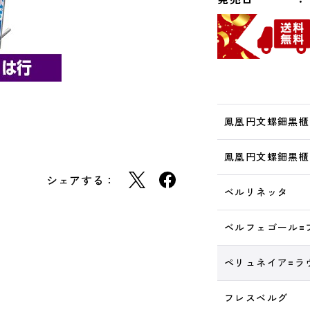
鳳凰円文螺鈿黒櫃:B
鳳凰円文螺鈿黒櫃
シェアする：
ベルリネッタ
ベルフェゴール=
ペリュネイア=ラ
フレスベルグ