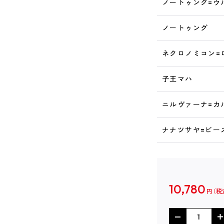
ノートゥング=ウ
ノートゥング
ネクロノミコン=
子王マハ
ニルヴァーナ=カ
ナナツサヤ=ビー
10,780
円