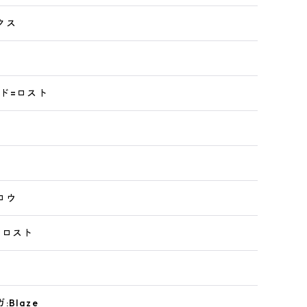
クス
ド=ロスト
ロウ
=ロスト
Blaze