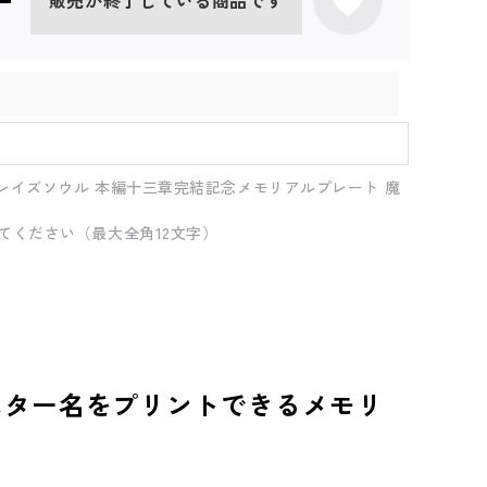
販売が終了している商品です
レイズソウル 本編十三章完結記念メモリアルプレート 魔
てください（最大全角12文字）
スター名をプリントできるメモリ