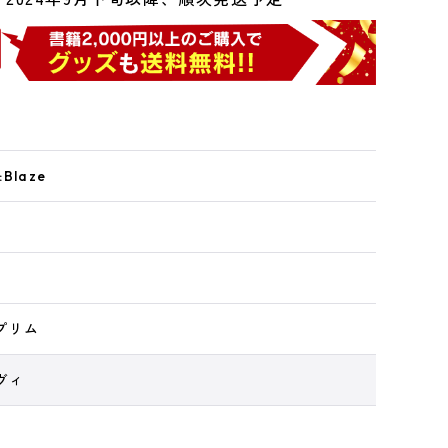
laze
プリム
ヴィ