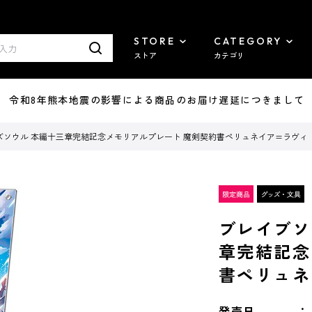
STORE
CATEGORY
ストア
カテゴリ
7/29 令和8年熊本地震の影響による商品のお届け遅延につきまして
ズソウル 本編十三章完結記念メモリアルプレート 魔剣契約書ペリュネイア=ラヴィ
ブレイブソ
章完結記念
書ペリュネ
発売日