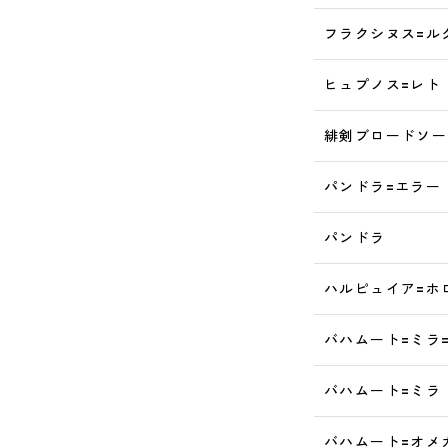
フラクシヌス=ル
ヒュプノス=レト
緋剣ブロードソー
パンドラ=エラー
パンドラ
ハルピュイア=ホ
バハムート=ミラ
バハムート=ミラ
バハムート=オメガ: