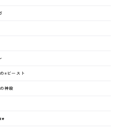
ガ
レ
の=ビースト
の神殺
ze