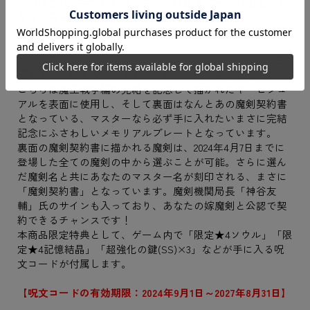
※環境依存文字や特殊な記号などは正常に名入れ加工がで
きない場合がございます。
スマホ向けRPG『ブレイブソード×ブレイズソウル』の魔
王戦争編完結を祝い、メモリアルプレートをご用意！
こちらは魔王戦争編の完結を記念して描かれたキービジュ
アルを表面に使用し、そして裏面はなんとあの魔剣契約書
となっている、マスターなら必ず手に入れたいまさに完結
記念にふさわしいメモリアルプレートとなっています。
裏面の魔剣契約書に描かれる魔剣は、2024年4月7日までに
登場した全ての魔剣の中から選ぶことが可能。さらに選ん
だ魔剣名と共にあなたのマスター名が刻印される、まさに
「魔剣契約書」となっています。魔剣機関局長「神谷友
輔」氏のサインも入っており、あなたの嫁魔剣と公認で契
約できるチャンスです！
本商品限定特典として、ゲーム内で「限定★4ソウル」「限
定★4記憶結晶」「超強化の鍵(SS)×3」などが手に入る呪
文コードが付属します。
【呪文コードの有効期限：2024年9月1日～2027年8月31日】