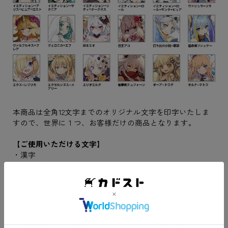
本商品は全角12文字までのオリジナル文字を印字いたしま
すので、世界に１つ、お客様だけの商品となります。
【ご使用いただける文字】
・漢字
・ひらがな
・カタカナ
・アルファベット(大文字、小文字)
・数字
・ドット(.)、ハイフン(-)、空白などの一般的な記号