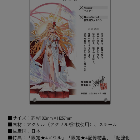
■サイズ：約W182mm×H257mm
■素材：アクリル（アクリル板2枚使用）、スチール
■生産国：日本
■特典：「限定★4ソウル」「限定★4記憶結晶」「超強化