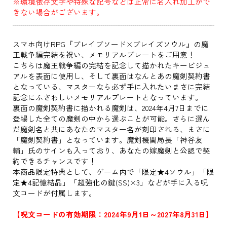
※環境依存文字や特殊な記号などは正常に名入れ加工がで
きない場合がございます。
スマホ向けRPG『ブレイブソード×ブレイズソウル』の魔
王戦争編完結を祝い、メモリアルプレートをご用意！
こちらは魔王戦争編の完結を記念して描かれたキービジュ
アルを表面に使用し、そして裏面はなんとあの魔剣契約書
となっている、マスターなら必ず手に入れたいまさに完結
記念にふさわしいメモリアルプレートとなっています。
裏面の魔剣契約書に描かれる魔剣は、2024年4月7日までに
登場した全ての魔剣の中から選ぶことが可能。さらに選ん
だ魔剣名と共にあなたのマスター名が刻印される、まさに
「魔剣契約書」となっています。魔剣機関局長「神谷友
輔」氏のサインも入っており、あなたの嫁魔剣と公認で契
約できるチャンスです！
本商品限定特典として、ゲーム内で「限定★4ソウル」「限
定★4記憶結晶」「超強化の鍵(SS)×3」などが手に入る呪
文コードが付属します。
【呪文コードの有効期限：2024年9月1日～2027年8月31日】