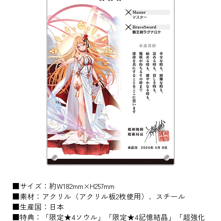
■サイズ：約W182mm×H257mm
■素材：アクリル（アクリル板2枚使用）、スチール
■生産国：日本
■特典：「限定★4ソウル」「限定★4記憶結晶」「超強化