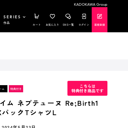
KADOKAWA Group
SERIES
作品
カート
お気に入り
SNS一覧
ログイン
新規登録
こちらは
特典付き商品です
ム ネプテューヌ Re;Birth1
XパックTシャツL
2024年5月23日