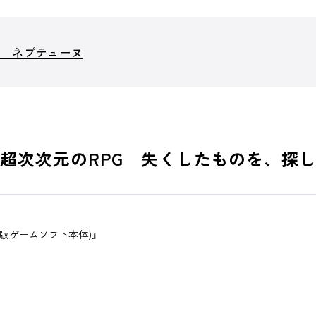
ム ネプテューヌ
)で始まる 超次次元のRPG 失くしたものを、
with版ゲームソフト本体)』