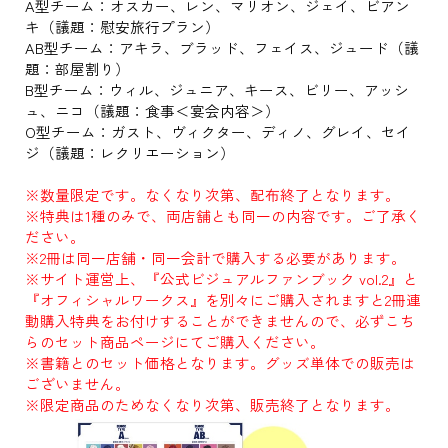
A型チーム：オスカー、レン、マリオン、ジェイ、ビアン
キ（議題：慰安旅行プラン）
AB型チーム：アキラ、ブラッド、フェイス、ジュード（議
題：部屋割り）
B型チーム：ウィル、ジュニア、キース、ビリー、アッシ
ュ、ニコ（議題：食事＜宴会内容＞）
O型チーム：ガスト、ヴィクター、ディノ、グレイ、セイ
ジ（議題：レクリエーション）
※数量限定です。なくなり次第、配布終了となります。
※特典は1種のみで、両店舗とも同一の内容です。ご了承く
ださい。
※2冊は同一店舗・同一会計で購入する必要があります。
※サイト運営上、『公式ビジュアルファンブック vol.2』と
『オフィシャルワークス』を別々にご購入されますと2冊連
動購入特典をお付けすることができませんので、必ずこち
らのセット商品ページにてご購入ください。
※書籍とのセット価格となります。グッズ単体での販売は
ございません。
※限定商品のためなくなり次第、販売終了となります。