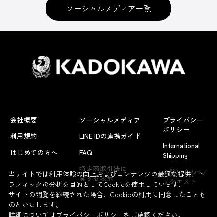
ソーシャルメディア一覧
会社概要
ソーシャルメディア
プライバシー
ポリシー
利用規約
LINE IDの連携ガイド
International
はじめての方へ
FAQ
Shipping
よくあるお問い合わせ
特定商取引法に
お問い合わせ/
当サイトでは利用体験の向上およびコンテンツの最適な提供、ト
関する表示
リクエスト
ラフィックの分析を目的としてCookieを使用しています。
サイトの閲覧を継続された場合、Cookieの利用に同意したことも
のといたします。
詳細については
プライバシーポリシー
をご確認ください。