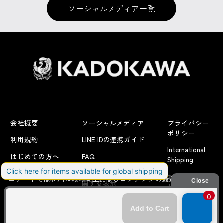
ソーシャルメディア一覧
会社概要
ソーシャルメディア
プライバシー
ポリシー
利用規約
LINE IDの連携ガイド
International
はじめての方へ
FAQ
Shipping
よくあるお問い合わせ
特定商取引法に
お問い合わせ/
当サイトでは利用体験の向上およびコンテンツの最適な提供、ト
関する表示
リクエスト
ラフィックの分析を目的としてCookieを使用しています。
サイトの閲覧を継続された場合、Cookieの利用に同意したことも
のといたします。
詳細については
プライバシーポリシー
をご確認ください。