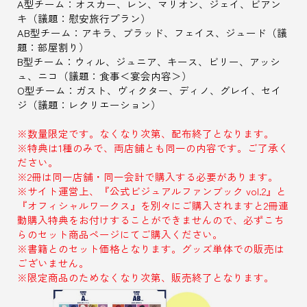
A型チーム：オスカー、レン、マリオン、ジェイ、ビアン
キ（議題：慰安旅行プラン）
AB型チーム：アキラ、ブラッド、フェイス、ジュード（議
題：部屋割り）
B型チーム：ウィル、ジュニア、キース、ビリー、アッシ
ュ、ニコ（議題：食事＜宴会内容＞）
O型チーム：ガスト、ヴィクター、ディノ、グレイ、セイ
ジ（議題：レクリエーション）
※数量限定です。なくなり次第、配布終了となります。
※特典は1種のみで、両店舗とも同一の内容です。ご了承く
ださい。
※2冊は同一店舗・同一会計で購入する必要があります。
※サイト運営上、『公式ビジュアルファンブック vol.2』と
『オフィシャルワークス』を別々にご購入されますと2冊連
動購入特典をお付けすることができませんので、必ずこち
らのセット商品ページにてご購入ください。
※書籍とのセット価格となります。グッズ単体での販売は
ございません。
※限定商品のためなくなり次第、販売終了となります。