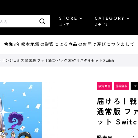
STORE
CATEGORY
ストア
カテゴリ
7/29 令和8年熊本地震の影響による商品のお届け遅延につきまして
ンジェルズ 通常版 ファミ通DXパック 3Dクリスタルセット Switch
届けろ！戦
通常版 フ
ット Switc
発売日