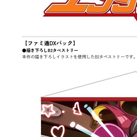
【ファミ通DXパック】
●描き下ろしB2タペストリー
本作の描き下ろしイラストを使用したB2タペストリーです