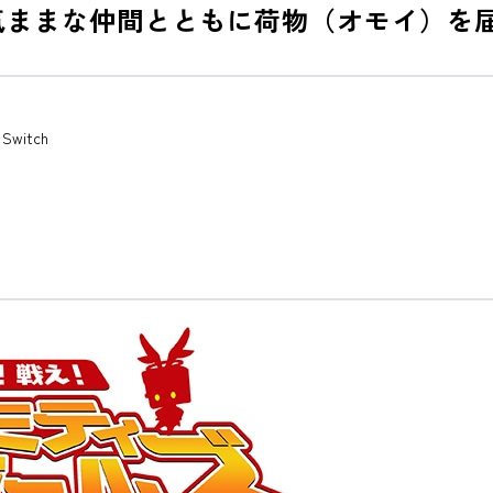
手気ままな仲間とともに荷物（オモイ）を
itch