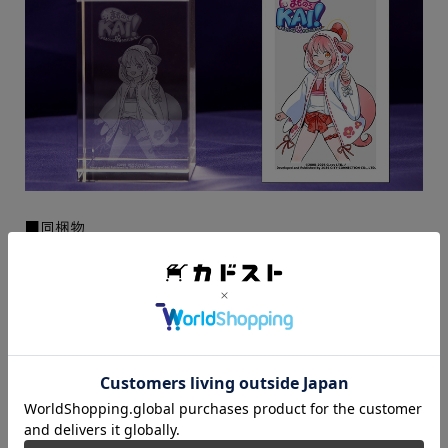
■同梱物
・3Dクリスタル「ふるる」（約50×80×50mm）×1個
・ライトアップ用LEDスタンド×1個
※ライトアップには単三電池3本（別売）が必要です。
※ライトアップには専用の給電ケーブル及びACアダプター
もご使用いただけますが、本商品には付属いたしません。
市販品(型番：AL-052UK)をご使用ください。
【特装版 冥界再開箱 同梱物】