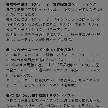
●攻略の鍵は「呪い」！？ 冥界探索型シューティング
冥界の危機に立ち向かうべく巫女・ふるるが召喚したのは4
人の少年少女たち。
彼らの武器は「呪い」！？ メインショットのほかに、そ
れぞれの憑きものの力を借りた「呪い弾」で敵を「呪い」
また自らが「呪われて」パワーアップ。
広大なマップを自分の足で進んでいく、唯一無二の呪い呪
われシューティングが現行ハードに復活。
●３つのゲームモードと全DLC完全収録！
2008年ゲームセンターで稼働した「アーケードモード」。
2009年の家庭用版で追加された「ストーリーモード」。
2011年の家庭用版で追加された「冥界活劇ワイド版」。歴
代全ゲームモードと過去のキャラクター衣装・ミッション
DLCを全て収録。
ストーリーモードは新規にワイド画面対応。さらにギャラ
リーモードとオンラインランキングも搭載。
●YO-KAI Disco聞き放題！サウンドテスト
本作の代表曲としてゲームファン以外にも広く知れ渡った
大ヒットナンバー「YO-KAI Disco」を始め、オリジナル版