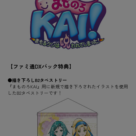
【ファミ通DXパック特典】
●描き下ろしB2タペストリー
『まものろKAI』用に新規で描き下ろされたイラストを使用
したB2タペストリーです！