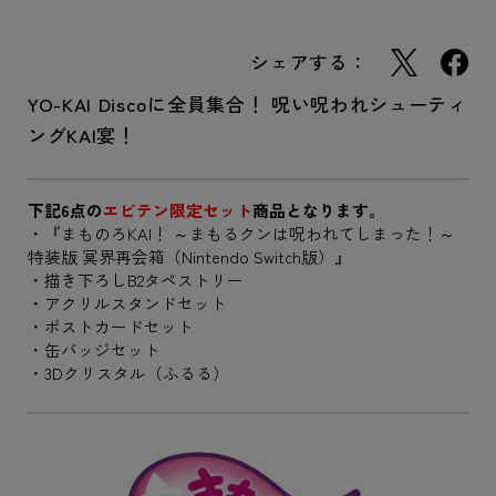
シェアする：
YO-KAI Discoに全員集合！ 呪い呪われシューティ
ングKAI宴！
下記6点の
エビテン限定セット
商品となります。
・『まものろKAI！ ～まもるクンは呪われてしまった！～
特装版 冥界再会箱（Nintendo Switch版）』
・描き下ろしB2タペストリー
・アクリルスタンドセット
・ポストカードセット
・缶バッジセット
・3Dクリスタル（ふるる）