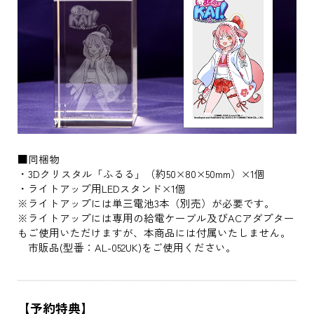
■同梱物
・3Dクリスタル「ふるる」（約50×80×50mm）×1個
・ライトアップ用LEDスタンド×1個
※ライトアップには単三電池3本（別売）が必要です。
※ライトアップには専用の給電ケーブル及びACアダプター
もご使用いただけますが、本商品には付属いたしません。
市販品(型番：AL-052UK)をご使用ください。
【予約特典】