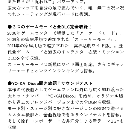
また自らが「呪われて」パワーアップ。
広大なマップを自分の足で進んでいく、唯一無二の呪い呪
われシューティングが現行ハードに復活。
●３つのゲームモードと全DLC完全収録！
2008年ゲームセンターで稼働した「アーケードモード」。
2009年の家庭用版で追加された「ストーリーモード」。
2011年の家庭用版で追加された「冥界活劇ワイド版」。歴
代全ゲームモードと過去のキャラクター衣装・ミッション
DLCを全て収録。
ストーリーモードは新規にワイド画面対応。さらにギャラ
リーモードとオンラインランキングも搭載。
●YO-KAI Disco聞き放題！サウンドテスト
本作の代表曲としてゲームファン以外にも広く知れ渡った
大ヒットナンバー「YO-KAI Disco」を始め、オリジナル版
から過去のアレンジバージョンまでの全BGMを収録。
モード別・ステージ別に好きなバージョンのBGMで遊べる
カスタム機能と、全曲視聴できるサウンドテストを搭載。
そして原作コンポーザー・安井洋介による新テーマBGMも
収録。