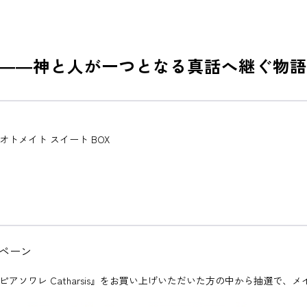
――神と人が一つとなる真話へ継ぐ物語
is』オトメイト スイート BOX
ンペーン
ソフト『オランピアソワレ Catharsis』をお買い上げいただいた方の中から