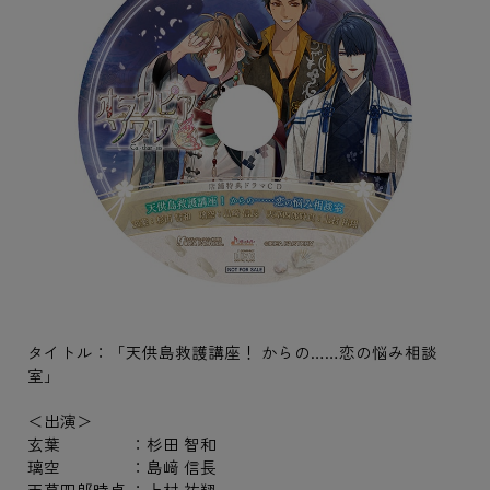
タイトル：「天供島救護講座！ からの……恋の悩み相談
室」
＜出演＞
玄葉 ：杉田 智和
璃空 ：島﨑 信長
天草四郎時貞 ：上村 祐翔