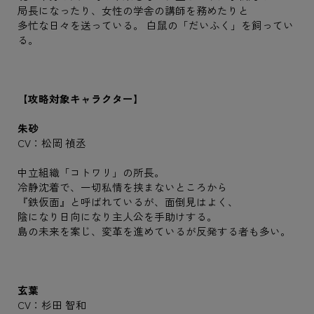
局長になったり、女性の学舎の講師を務めたりと
多忙な日々を送っている。 白鼠の「だいふく」を飼ってい
る。
【攻略対象キャラクター】
朱砂
CV：松岡 禎丞
中立組織「コトワリ」の所長。
冷静沈着で、一切私情を挟まないところから
『鉄仮面』と呼ばれているが、面倒見はよく、
陰になり日向になり主人公を手助けする。
島の未来を案じ、変革を進めているが反発する者も多い。
玄葉
CV：杉田 智和