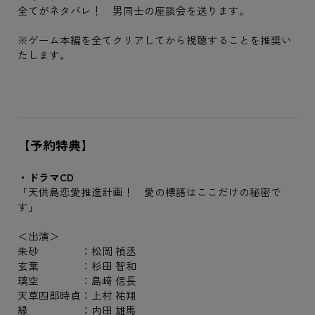
全てがネタバレ！ 男同士の座談会を送ります。
※ゲーム本編を全てクリアしてから視聴することを推奨い
たします。
【予約特典】
・ドラマCD
「天供島恋愛推進計画！ 愛の標語はここだけの秘密で
す」
＜出演＞
朱砂 ：松岡 禎丞
玄葉 ：杉田 智和
璃空 ：島﨑 信長
天草四郎時貞：上村 祐翔
縁 ：内田 雄馬