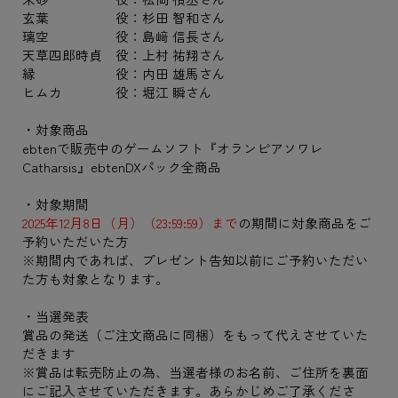
玄葉 役：杉田 智和さん
璃空 役：島﨑 信長さん
天草四郎時貞 役：上村 祐翔さん
縁 役：内田 雄馬さん
ヒムカ 役：堀江 瞬さん
・対象商品
ebtenで販売中のゲームソフト『オランピアソワレ
Catharsis』ebtenDXパック全商品
・対象期間
2025年12月8日（月）（23:59:59）まで
の期間に対象商品をご
予約いただいた方
※期間内であれば、プレゼント告知以前にご予約いただい
た方も対象となります。
・当選発表
賞品の発送（ご注文商品に同梱）をもって代えさせていた
だきます
※賞品は転売防止の為、当選者様のお名前、ご住所を裏面
にご記入させていただきます。あらかじめご了承くださ