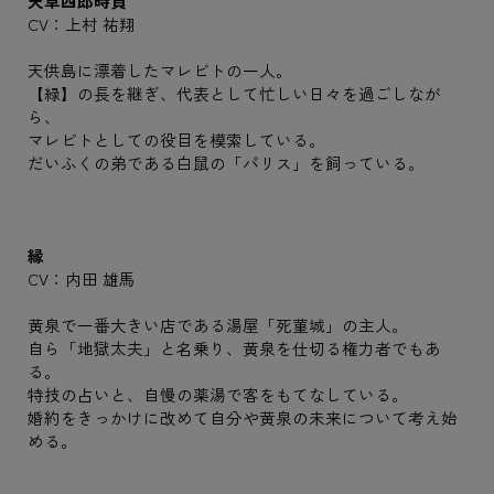
天草四郎時貞
CV：上村 祐翔
天供島に漂着したマレビトの一人。
【緑】の長を継ぎ、代表として忙しい日々を過ごしなが
ら、
マレビトとしての役目を模索している。
だいふくの弟である白鼠の「パリス」を飼っている。
縁
CV：内田 雄馬
黄泉で一番大きい店である湯屋「死菫城」の主人。
自ら「地獄太夫」と名乗り、黄泉を仕切る権力者でもあ
る。
特技の占いと、自慢の薬湯で客をもてなしている。
婚約をきっかけに改めて自分や黄泉の未来について考え始
める。