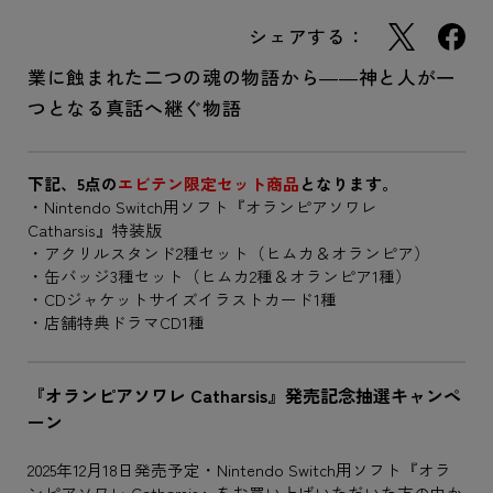
シェアする：
業に蝕まれた二つの魂の物語から――神と人が一
つとなる真話へ継ぐ物語
下記、5点の
エビテン限定セット商品
となります。
・Nintendo Switch用ソフト『オランピアソワレ
Catharsis』特装版
・アクリルスタンド2種セット（ヒムカ＆オランピア）
・缶バッジ3種セット（ヒムカ2種＆オランピア1種）
・CDジャケットサイズイラストカード1種
・店舗特典ドラマCD1種
『オランピアソワレ Catharsis』発売記念抽選キャンペ
ーン
2025年12月18日発売予定・Nintendo Switch用ソフト『オラ
ンピアソワレ Catharsis』をお買い上げいただいた方の中か