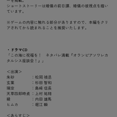
ーを掲載。
ショートストーリーは婚儀の前日譚、婚儀の彼視点を描い
ています。
※ゲームの内容に触れる部分がありますので、本編をクリ
アされてから読まれることを推奨いたします。
・ドラマCD
「この海に祝福を！ ネタバレ満載『オランピアソワレカ
タルシス座談会！』」
＜出演＞
朱砂 ：松岡 禎丞
玄葉 ：杉田 智和
璃空 ：島﨑 信長
天草四郎時貞 ：上村 祐翔
縁 ：内田 雄馬
ヒムカ ：堀江 瞬
＜あらすじ＞