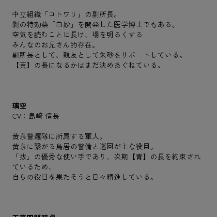
中立組織「コトワリ」の副所長。
剥の特効薬「白妙」を開発した医学博士でもある。
空気を読むことに長け、場を明るくする
みんなのお兄さん的存在。
副所長として、親友として朱砂をサポートしている。
【黄】の長になるかはまだ決めあぐねている。
璃空
CV：島﨑 信長
黄泉警邏隊に所属する軍人。
黄泉に繋がる鳥居の警備と巡回が主な役目。
「拔」の優秀な使い手であり、次期【青】の長を約束され
ているため、
自らの役目を果たそうと日々精進している。