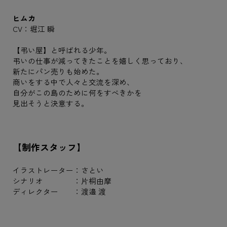
ヒムカ
CV：堀江 瞬
【弔い屋】と呼ばれる少年。
弔いの仕事が減ってきたことを嬉しく思っており、
新たにパン売りも始めた。
商いをする中で人々と交流を深め、
自分がこの島のために何をすべきかを
見出そうと決意する。
【制作スタッフ】
イラストレーター：さとい
シナリオ ：片桐由摩
ディレクター ：渡邉 渡