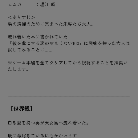
ヒムカ ：堀江 瞬
＜あらすじ＞
浜の清掃のために集まった朱砂たち六人。
流れ着いた本に書かれていた
『彼を虜にする恋のおまじない100』に興味を持った六人は
試してみることに……
※ゲーム本編を全てクリアしてから視聴することを推奨い
たします。
【世界観】
白き髪を持つ男が天女島へ流れ着いた。
既に命尽きているにもかかわらず