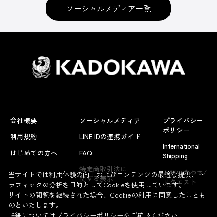
ソーシャルメディア一覧
会社概要
ソーシャルメディア
プライバシー
ポリシー
利用規約
LINE IDの連携ガイド
International
はじめての方へ
FAQ
Shipping
よくあるお問い合わせ
特定商取引法に
お問い合わせ/
当サイトでは利用体験の向上およびコンテンツの最適な提供、ト
関する表示
リクエスト
ラフィックの分析を目的としてCookieを使用しています。
サイトの閲覧を継続された場合、Cookieの利用に同意したことも
のといたします。
詳細については
プライバシーポリシー
をご確認ください。