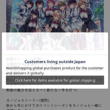
制服ストーリー(共通)
全国的な“私服通学ブーム”が到来し、
伊規須の出版社は大赤字で制服カノジョ活動も存続の危機
が訪れる。
そんなピンチにアメリカから帰国した伊規須愛叶が駆け付
け経営の助け舟を出す。
制服の魅力を伝えるべく新たな一手を打つ!
カノジョストーリー(個別)
秋から冬にかけてのイベントシーズンをカノジョと一緒に