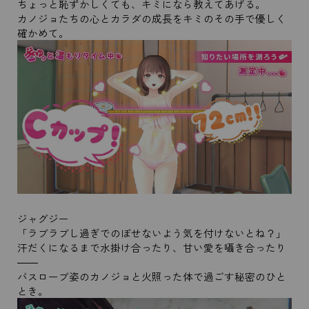
ちょっと恥ずかしくても、キミになら教えてあげる。
カノジョたちの心とカラダの成長をキミのその手で優しく
確かめて。
ジャグジー
「ラブラブし過ぎでのぼせないよう気を付けないとね？」
汗だくになるまで水掛け合ったり、甘い愛を囁き合ったり
――
バスローブ姿のカノジョと火照った体で過ごす秘密のひと
とき。