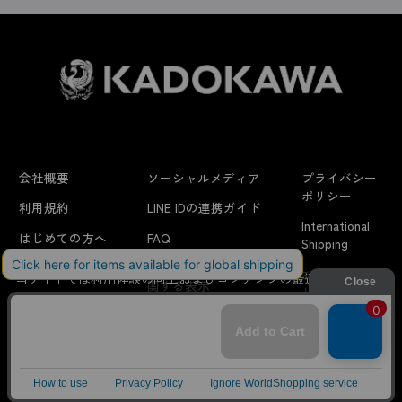
会社概要
ソーシャルメディア
プライバシー
ポリシー
利用規約
LINE IDの連携ガイド
International
はじめての方へ
FAQ
Shipping
よくあるお問い合わせ
特定商取引法に
お問い合わせ/
当サイトでは利用体験の向上およびコンテンツの最適な提供、ト
関する表示
リクエスト
ラフィックの分析を目的としてCookieを使用しています。
サイトの閲覧を継続された場合、Cookieの利用に同意したことも
のといたします。
詳細については
プライバシーポリシー
をご確認ください。
© KADOKAWA CORPORATION
承諾する