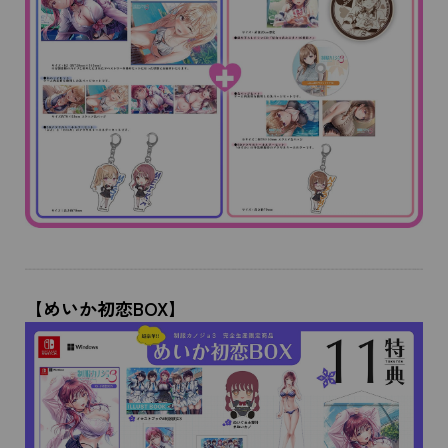
【めいか初恋BOX】