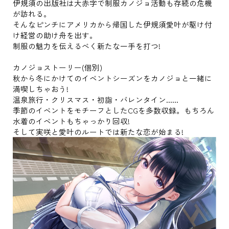
伊規須の出版社は大赤字で制服カノジョ活動も存続の危機
が訪れる。
そんなピンチにアメリカから帰国した伊規須愛叶が駆け付
け経営の助け舟を出す。
制服の魅力を伝えるべく新たな一手を打つ!
カノジョストーリー(個別)
秋から冬にかけてのイベントシーズンをカノジョと一緒に
満喫しちゃおう!
温泉旅行・クリスマス・初詣・バレンタイン......
季節のイベントをモチーフとしたCGを多数収録。もちろん
水着のイベントもちゃっかり回収!
そして実咲と愛叶のルートでは新たな恋が始まる!