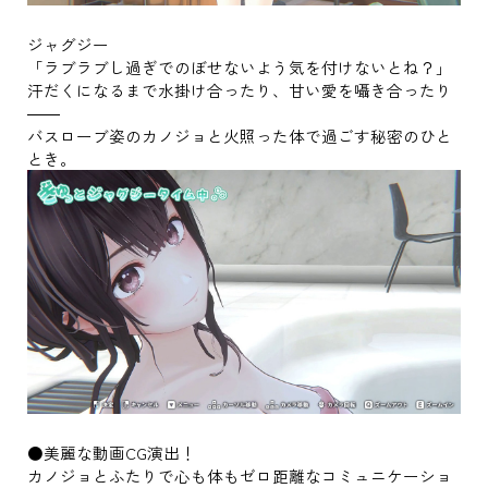
ジャグジー
「ラブラブし過ぎでのぼせないよう気を付けないとね？」
汗だくになるまで水掛け合ったり、甘い愛を囁き合ったり
――
バスローブ姿のカノジョと火照った体で過ごす秘密のひと
とき。
●美麗な動画CG演出！
カノジョとふたりで心も体もゼロ距離なコミュニケーショ