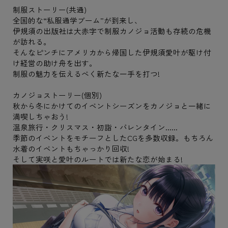
制服ストーリー(共通)
全国的な“私服通学ブーム”が到来し、
伊規須の出版社は大赤字で制服カノジョ活動も存続の危機
が訪れる。
そんなピンチにアメリカから帰国した伊規須愛叶が駆け付
け経営の助け舟を出す。
制服の魅力を伝えるべく新たな一手を打つ!
カノジョストーリー(個別)
秋から冬にかけてのイベントシーズンをカノジョと一緒に
満喫しちゃおう!
温泉旅行・クリスマス・初詣・バレンタイン......
季節のイベントをモチーフとしたCGを多数収録。もちろん
水着のイベントもちゃっかり回収!
そして実咲と愛叶のルートでは新たな恋が始まる!