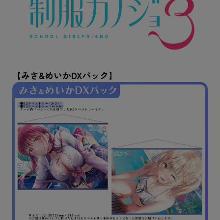
【みさ&めいかDXパック】