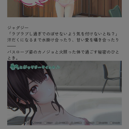
ジャグジー
「ラブラブし過ぎでのぼせないよう気を付けないとね？」
汗だくになるまで水掛け合ったり、甘い愛を囁き合ったり
――
バスローブ姿のカノジョと火照った体で過ごす秘密のひと
とき。