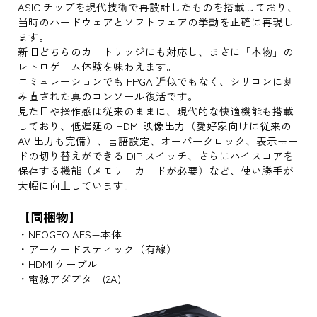
ASIC チップを現代技術で再設計したものを搭載しており、
当時のハードウェアとソフトウェアの挙動を正確に再現し
ます。
新旧どちらのカートリッジにも対応し、まさに「本物」の
レトロゲーム体験を味わえます。
エミュレーションでも FPGA 近似でもなく、シリコンに刻
み直された真のコンソール復活です。
見た目や操作感は従来のままに、現代的な快適機能も搭載
しており、低遅延の HDMI 映像出力（愛好家向けに従来の
AV 出力も完備）、言語設定、オーバークロック、表示モー
ドの切り替えができる DIP スイッチ、さらにハイスコアを
保存する機能（メモリーカードが必要）など、使い勝手が
大幅に向上しています。
【同梱物】
・NEOGEO AES+本体
・アーケードスティック（有線）
・HDMI ケーブル
・電源アダプター(2A)