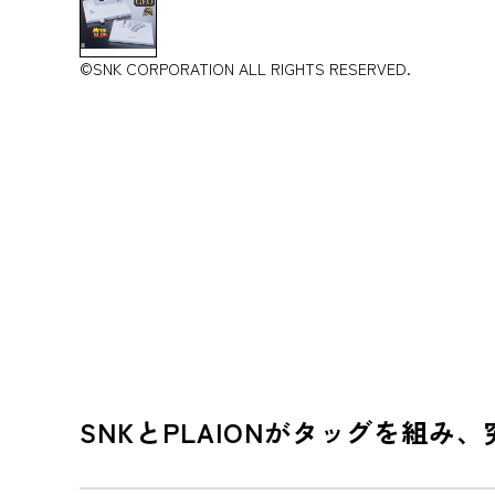
©SNK CORPORATION ALL RIGHTS RESERVED.
SNKとPLAIONがタッグを組