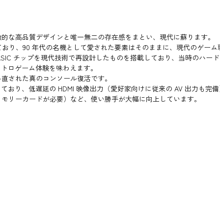
徴的な高品質デザインと唯一無二の存在感をまとい、現代に蘇ります。
築しており、90 年代の名機として愛された要素はそのままに、現代のゲ
ASIC チップを現代技術で再設計したものを搭載しており、当時のハー
レトロゲーム体験を味わえます。
刻み直された真のコンソール復活です。
おり、低遅延の HDMI 映像出力（愛好家向けに従来の AV 出力も
（メモリーカードが必要）など、使い勝手が大幅に向上しています。
）