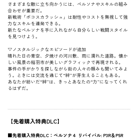
さまざまな敵に立ち向かうには、ペルソナやスキルの組み
合わせが重要だ。
新戦術「ボコスカラッシュ」は耐性やコストを無視して強
力なスキルを連発できる。
新たなペルソナを手に入れながら自分らしい戦闘スタイル
を見つけよう。
▽ノスタルジックなエピソードが追加
晴れた日の青空、夕焼けの河川敷、雨に濡れた道路。懐か
しい風景の稲羽市が美しいグラフィックで再現される。
事件の手がかりを探しながら街の人々の頼みも聞いてみよ
う。ときには交流を通じて“絆”が芽生えることもある。
あなたが紡いだ“絆”は、きっとあなたの“力”になってくれ
るはずだ。
【先着購入特典DLC】
■先着購入特典DLC：ペルソナ４ リバイバル: P3R＆P5R