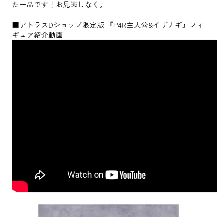
た一品です！お見逃しなく。
■アトラスDショップ限定版 『P4R主人公&イザナギ』フィ
ギュア紹介動画