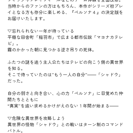
当時からのファンの方はもちろん、本作がシリーズ初プレ
イとなる方も存分に楽しめる、『ペルソナ４』の決定版を
お届けいたします。
▽忘れられない一年が待っている
平穏な田舎町「稲羽市」で広まる都市伝説「マヨナカテレ
ビ」。
霧のかかった朝に見つかる逆さ吊りの死体。
ふたつの謎を追う主人公たちはテレビの向こう側の異世界
を知る。
そこで待っていたのは”もう一人の自分”――「シャドウ」
だった。
自分の弱さと向き合い、心の力「ペルソナ」に目覚めた仲
間たちとともに
“真実”を追い求めるかけがえのない１年間が始まる――
▽危険な異世界を攻略しよう
異世界の怪物「シャドウ」との戦いはターン制のコマンド
バトル。