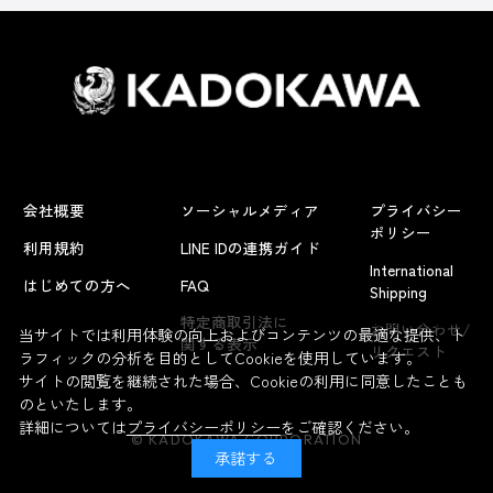
会社概要
ソーシャルメディア
プライバシー
ポリシー
利用規約
LINE IDの連携ガイド
International
はじめての方へ
FAQ
Shipping
よくあるお問い合わせ
特定商取引法に
お問い合わせ/
当サイトでは利用体験の向上およびコンテンツの最適な提供、ト
関する表示
リクエスト
ラフィックの分析を目的としてCookieを使用しています。
サイトの閲覧を継続された場合、Cookieの利用に同意したことも
のといたします。
詳細については
プライバシーポリシー
をご確認ください。
© KADOKAWA CORPORATION
承諾する