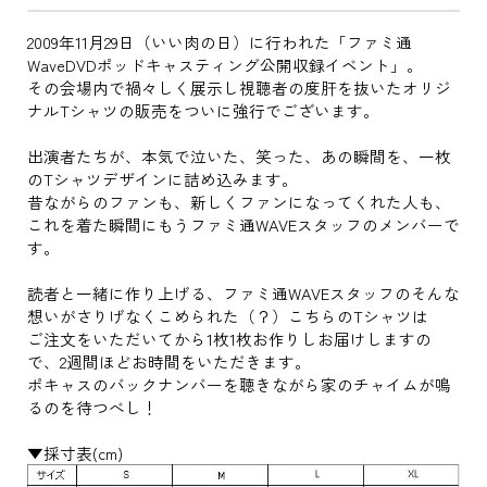
2009年11月29日（いい肉の日）に行われた「ファミ通
WaveDVDポッドキャスティング公開収録イベント」。
その会場内で禍々しく展示し視聴者の度肝を抜いたオリジ
ナルTシャツの販売をついに強行でございます。
出演者たちが、本気で泣いた、笑った、あの瞬間を、一枚
のTシャツデザインに詰め込みます。
昔ながらのファンも、新しくファンになってくれた人も、
これを着た瞬間にもうファミ通WAVEスタッフのメンバーで
す。
読者と一緒に作り上げる、ファミ通WAVEスタッフのそんな
想いがさりげなくこめられた（？）こちらのTシャツは
ご注文をいただいてから1枚1枚お作りしお届けしますの
で、2週間ほどお時間をいただきます。
ポキャスのバックナンバーを聴きながら家のチャイムが鳴
るのを待つべし！
▼採寸表(cm)