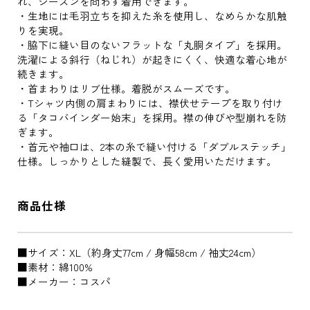
れ、シーズンを問わず着用できます。
・生地には毛羽立ちを抑えた糸を使用し、なめらかな肌触
りを実現。
・脇下に縫い目のないフラットな「丸胴タイプ」を採用。
洗濯による斜行（ねじれ）が起きにくく、快適な着心地が
続きます。
・首まわりはリブ仕様。着脱がスムーズです。
・Tシャツ内側の肩まわりには、襟伏せテープを取り付け
る「タコバインダー始末」を採用。襟の伸びや型崩れを防
ぎます。
・首元や袖口は、2本の糸で縫い付ける「ダブルステッチ」
仕様。しっかりとした縫製で、長く愛用いただけます。
商品仕様
■サイズ：XL（約身丈77cm / 身幅58cm / 袖丈24cm）
■素材：綿100%
■メーカー：コスパ