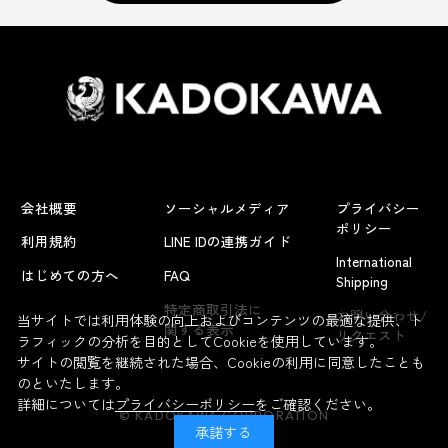
会社概要
ソーシャルメディア
プライバシー
ポリシー
利用規約
LINE IDの連携ガイド
International
はじめての方へ
FAQ
Shipping
よくあるお問い合わせ
特定商取引法に
お問い合わせ/
当サイトでは利用体験の向上およびコンテンツの最適な提供、ト
関する表示
リクエスト
ラフィックの分析を目的としてCookieを使用しています。
サイトの閲覧を継続された場合、Cookieの利用に同意したことも
のといたします。
詳細については
プライバシーポリシー
をご確認ください。
© KADOKAWA CORPORATION
承諾する