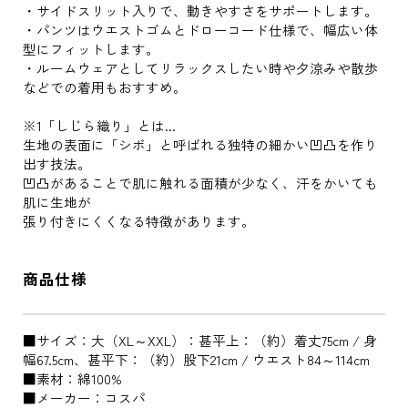
・サイドスリット入りで、動きやすさをサポートします。
・パンツはウエストゴムとドローコード仕様で、幅広い体
型にフィットします。
・ルームウェアとしてリラックスしたい時や夕涼みや散歩
などでの着用もおすすめ。
※1「しじら織り」とは...
生地の表面に「シボ」と呼ばれる独特の細かい凹凸を作り
出す技法。
凹凸があることで肌に触れる面積が少なく、汗をかいても
肌に生地が
張り付きにくくなる特徴があります。
商品仕様
■サイズ：大（XL～XXL）：甚平上：（約）着丈75cm / 身
幅67.5cm、甚平下：（約）股下21cm / ウエスト84～114cm
■素材：綿100%
■メーカー：コスパ