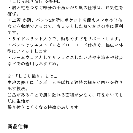
「しじら織り※1」を採用。
・肩と袖をつなぐ部分の千鳥かがり風の仕様は、通気性を
確保。
・上着1か所、パンツ2か所にポケットを備えスマホや財布
などを収納できるので、ちょっとしたおでかけの際に便利
です。
・サイドスリット入りで、動きやすさをサポートします。
・パンツはウエストゴムとドローコード仕様で、幅広い体
型にフィットします。
・ルームウェアとしてリラックスしたい時や夕涼みや散歩
などでの着用もおすすめ。
※1「しじら織り」とは...
生地の表面に「シボ」と呼ばれる独特の細かい凹凸を作り
出す技法。
凹凸があることで肌に触れる面積が少なく、汗をかいても
肌に生地が
張り付きにくくなる特徴があります。
商品仕様