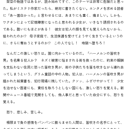
架空の物語ではあるが、読み始めてすぐ、このテーマは非常に危険だと思っ
た。私がミステリ作家だったら、絶対に書きたくない。エンタメを求める読者
に「あ〜面白かった」と言わせるには、あまりにも重く、痛ましい。しかも、
ワクチンによって記憶障害になったと思われる少女が、いきなり誘拐されるの
である。酷いにもほどがある！ 彼女は犯人の顔を見ても覚えられないから、
狙われたのか!? 母子家庭で、生活保護を受けてようやく生きているというの
に、さらに奪おうとするのか!? この人でなし！ 地獄へ堕ちろ！
なんだこの激しい怒りは。誰に向かっているのだ。「ハーメルンの笛吹き
男」を名乗る犯人か？ ネズミ被害に悩まされる街を救ったのに、約束の報酬
を支払わない住民に怒った笛吹き男が、街の子供たちを笛を吹きながら連れ去
ってしまうという、グリム童話の中の人物。犯人は、ハーメルンの笛吹き男が
描かれた絵葉書を、犯行現場に残していた。クソッ、ふざけやがって！ 少女
を治せない医者にも、責任を取ろうとしない国にも、激しい怒りを覚える。新
聞やニュース番組で見聞きしても、他人事だと思っていた自分にすら、怒りを
覚える。
怒り、悲しみ、苦しみ。
極限まで負の感情をパンパンに膨らませた人間は、笛吹きの名手にとって、