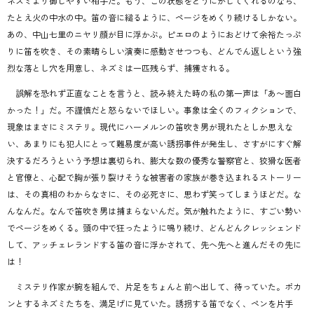
ネズミより御しやすい相手だ。もう、この状態をどうにかしてくれるのなら、
たとえ火の中水の中。笛の音に縋るように、ページをめくり続けるしかない。
あの、中山七里のニヤリ顔が目に浮かぶ。ピエロのようにおどけて余裕たっぷ
りに笛を吹き、その素晴らしい演奏に感動させつつも、どんでん返しという強
烈な落とし穴を用意し、ネズミは一匹残らず、捕獲される。
誤解を恐れず正直なことを言うと、読み終えた時の私の第一声は「あ〜面白
かった！」だ。不謹慎だと怒らないでほしい。事象は全くのフィクションで、
現象はまさにミステリ。現代にハーメルンの笛吹き男が現れたとしか思えな
い、あまりにも犯人にとって難易度が高い誘拐事件が発生し、さすがにすぐ解
決するだろうという予想は裏切られ、膨大な数の優秀な警察官と、狡猾な医者
と官僚と、心配で胸が張り裂けそうな被害者の家族が巻き込まれるストーリー
は、その真相のわからなさに、その必死さに、思わず笑ってしまうほどだ。な
んなんだ。なんで笛吹き男は捕まらないんだ。気が触れたように、すごい勢い
でページをめくる。頭の中で狂ったように鳴り続け、どんどんクレッシェンド
して、アッチェレランドする笛の音に浮かされて、先へ先へと進んだその先に
は！
ミステリ作家が腕を組んで、片足をちょんと前へ出して、待っていた。ポカ
ンとするネズミたちを、満足げに見ていた。誘拐する笛でなく、ペンを片手