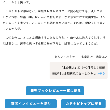
に、ニヤリと笑って。
テロリストや原発など、発禁スレスレのタブーに挑み続けても、決して炎上
しない作家、中山七里。ほとんど取材もせず、なぜ想像だけで現実世界とリン
クすることを書いて、どこからも抗議されないのか。それは、想像をして書い
ているからだ。
大切なのは、とことん想像することなのだと、中山作品は教えてくれる。そ
の誠実さに、読者も思わず攻撃の拳を下ろし、誠実になってしまうのだ。
あらい・みえか 三省堂書店 池袋本店
「本の旅人」
2016年2月号より転載
※便利な定期購読のお申し込みは
コチラ