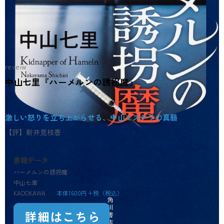
reveiw
中山七里『ハーメルンの誘拐魔』
激しい怒りを立ち上がらせる、中山ミステリの真髄
【評】新井見枝香
書籍データ
ハーメルンの誘拐魔
中山七里
KADOKAWA
本体1600円＋税