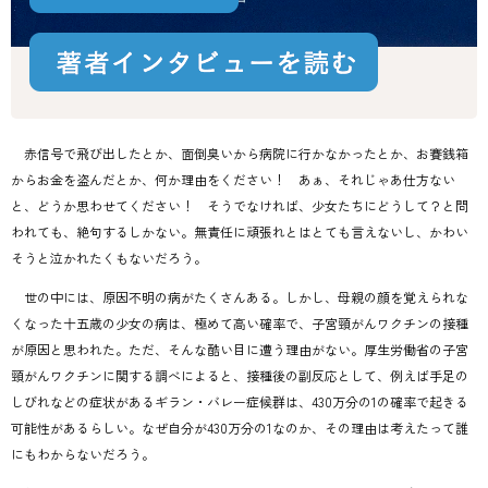
赤信号で飛び出したとか、面倒臭いから病院に行かなかったとか、お賽銭箱
からお金を盗んだとか、何か理由をください！ あぁ、それじゃあ仕方ない
と、どうか思わせてください！ そうでなければ、少女たちにどうして？と問
われても、絶句するしかない。無責任に頑張れとはとても言えないし、かわい
そうと泣かれたくもないだろう。
世の中には、原因不明の病がたくさんある。しかし、母親の顔を覚えられな
くなった十五歳の少女の病は、極めて高い確率で、子宮頸がんワクチンの接種
が原因と思われた。ただ、そんな酷い目に遭う理由がない。厚生労働省の子宮
頸がんワクチンに関する調べによると、接種後の副反応として、例えば手足の
しびれなどの症状があるギラン・バレー症候群は、430万分の1の確率で起きる
可能性があるらしい。なぜ自分が430万分の1なのか、その理由は考えたって誰
にもわからないだろう。