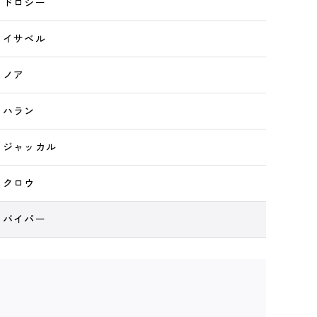
 ドロシー
 イサベル
 ノア
 ハラン
 ジャッカル
 クロウ
 バイパー