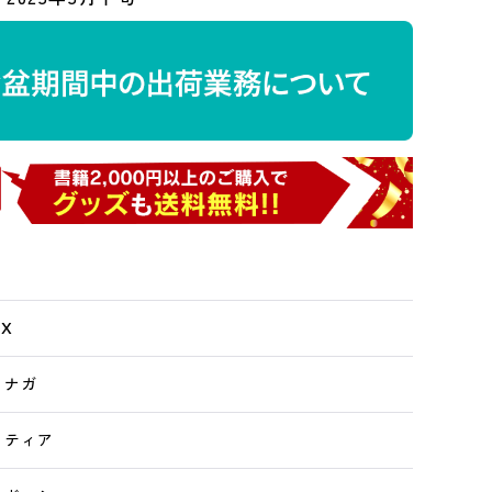
OX
 ナガ
 ティア