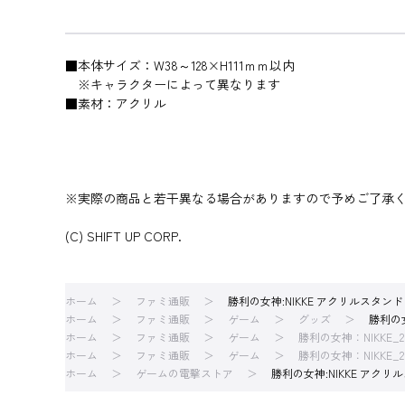
■本体サイズ：W38～128×H111ｍｍ以内
※キャラクターによって異なります
■素材：アクリル
※実際の商品と若干異なる場合がありますので予めご了承
(C) SHIFT UP CORP.
ホーム
ファミ通販
勝利の女神:NIKKE アクリルスタンド
ホーム
ファミ通販
ゲーム
グッズ
勝利の女
ホーム
ファミ通販
ゲーム
勝利の女神：NIKKE_2
ホーム
ファミ通販
ゲーム
勝利の女神：NIKKE_2
ホーム
ゲームの電撃ストア
勝利の女神:NIKKE アクリ