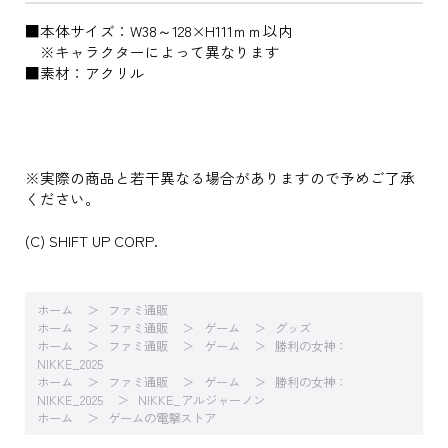
■本体サイズ：W38～128×H111ｍｍ以内
※キャラクターによって異なります
■素材：アクリル
※実際の商品と若干異なる場合がありますので予めご了承
ください。
(C) SHIFT UP CORP.
ホーム
ファミ通販
ホーム
ファミ通販
ゲーム
グッズ
ホーム
ファミ通販
ゲーム
勝利の女神：
NIKKE_2025
ホーム
ファミ通販
ゲーム
勝利の女神：
NIKKE_2025
NIKKE_アルジャーノン
ホーム
ゲームの電撃ストア