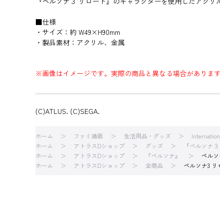
『ペルソナ３ リロード』のキャラクターを使用したアクリ
■仕様
・サイズ：約 W49×H90mm
・製品素材：アクリル、金属
※画像はイメージです。実際の商品と異なる場合がありま
(C)ATLUS. (C)SEGA.
ホーム
ファミ通販
生活用品・グッズ
Internatio
ホーム
アトラスDショップ
グッズ
『ペルソナ３
ホーム
アトラスDショップ
『ペルソナ』
ペルソ
ホーム
アトラスDショップ
全商品
ペルソナ3 