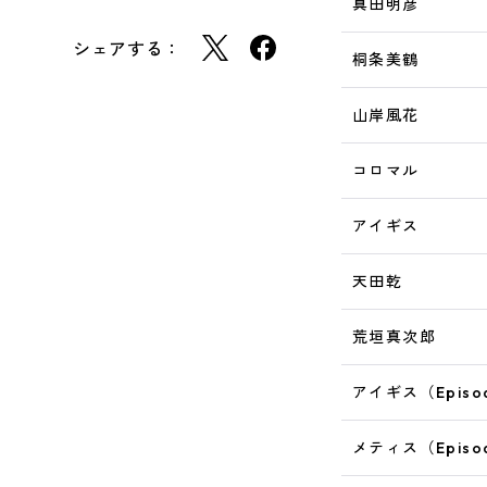
真田明彦
シェアする：
桐条美鶴
山岸風花
コロマル
アイギス
天田乾
荒垣真次郎
アイギス（Episod
メティス（Episod