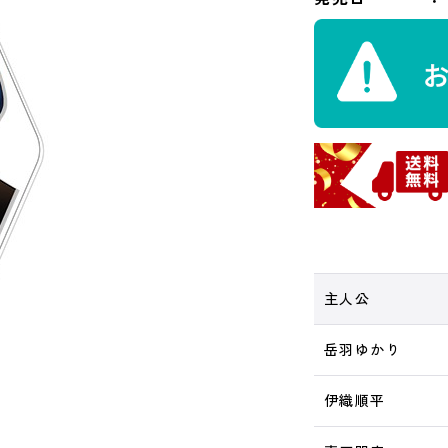
主人公
岳羽ゆかり
伊織順平