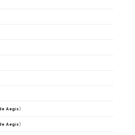
e Aegis）
e Aegis）