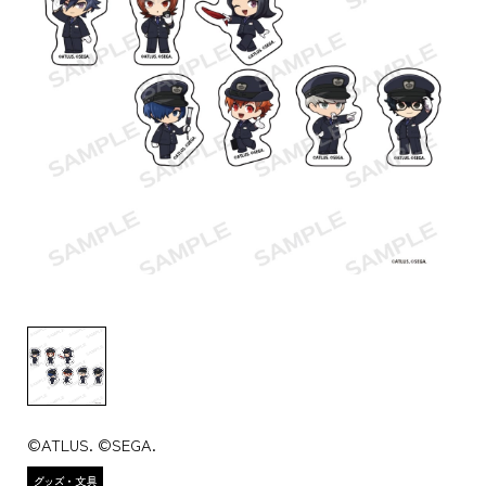
©ATLUS. ©SEGA.