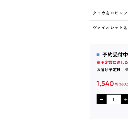
クロウ＆ロビンフ
ヴァイオレット＆
予約受付中
※予定数に達し
お届け予定日
1,540
円