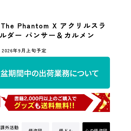
The Phantom X アクリルスラ
ルダー パンサー＆カルメン
2026年9月上旬予定
別課外活動
怪盗団
怪ドル
心の怪盗団