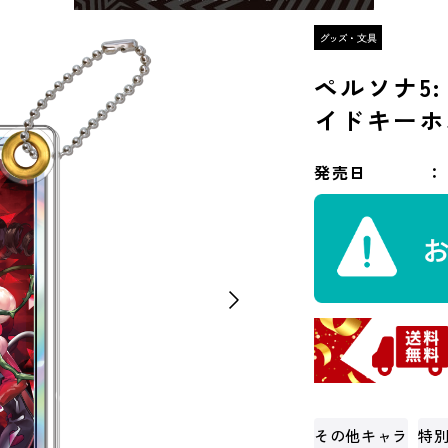
ペルソナ5: 
イドキーホ
発売日
その他キャラ
特