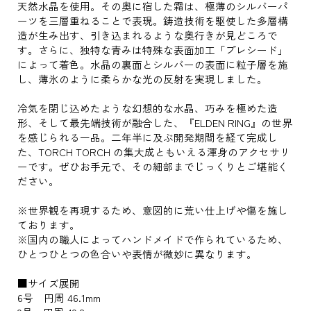
天然水晶を使用。その奥に宿した霜は、極薄のシルバーパ
ーツを三層重ねることで表現。鋳造技術を駆使した多層構
造が生み出す、引き込まれるような奥行きが見どころで
す。さらに、独特な青みは特殊な表面加工「プレシード」
によって着色。水晶の裏面とシルバーの表面に粒子層を施
し、薄氷のように柔らかな光の反射を実現しました。
冷気を閉じ込めたような幻想的な水晶、巧みを極めた造
形、そして最先端技術が融合した、『ELDEN RING』の世界
を感じられる一品。二年半に及ぶ開発期間を経て完成し
た、TORCH TORCH の集大成ともいえる渾身のアクセサリ
ーです。ぜひお手元で、その細部までじっくりとご堪能く
ださい。
※世界観を再現するため、意図的に荒い仕上げや傷を施し
ております。
※国内の職人によってハンドメイドで作られているため、
ひとつひとつの色合いや表情が微妙に異なります。
■サイズ展開
6号 円周 46.1mm